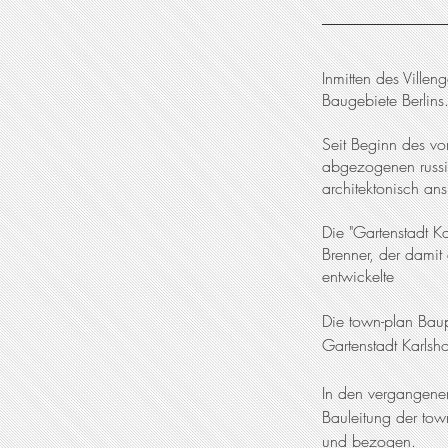
Inmitten des Ville
Baugebiete Berlins
Seit Beginn des vo
abgezogenen russisc
architektonisch an
Die "Gartenstadt Ka
Brenner, der damit
entwickelte
Die town-plan Bau
Gartenstadt Karlsh
In den vergangene
Bauleitung der tow
und bezogen.