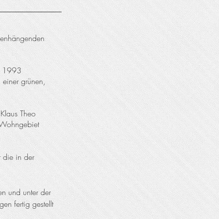
ammenhängenden
ie 1993
u einer grünen,
. Klaus Theo
e Wohngebiet
die in der
n und unter der
 fertig gestellt