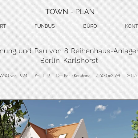
TOWN - PLAN
RT
FUNDUS
BÜRO
KONT
anung und Bau von 8 Reihenhaus-Anlagen
Berlin-Karlshorst
SG von 1924 ... LPH: 1 - 9 ... Ort: Berlin-Karlshorst ... 7.600 m2 WF ... 201