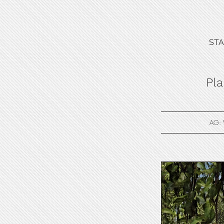
STA
Pl
AG: W