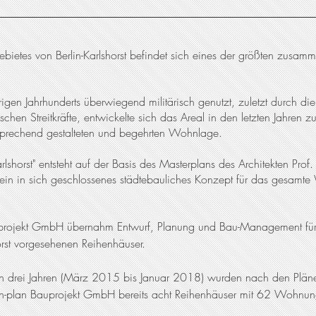
ngebietes von Berlin-Karlshorst befindet sich eines der größten zus
.
rigen Jahrhunderts überwiegend militärisch genutzt, zuletzt durch d
hen Streitkräfte, entwickelte sich das Areal in den letzten Jahren z
sprechend gestalteten und begehrten Wohnlage.
rlshorst" entsteht auf der Basis des Masterplans des Architekten Prof
 ein in sich geschlossenes städtebauliches Konzept für das gesamt
projekt GmbH übernahm Entwurf, Planung und Bau-Management für 
orst vorgesehenen Reihenhäuser.
n drei Jahren (März 2015 bis Januar 2018) wurden nach den Pläne
n-plan Bauprojekt GmbH bereits acht Reihenhäuser mit 62 Wohnungen