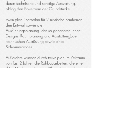
deren technische und sonstige Ausstattung,
oblag den Erwerbern der Grundstücke.
town-plan übernahm für 2 russische Bauherren
den Entwurf sowie die
Ausführungsplanung des so genannten Innen-
Designs (Raumplanung und Ausstattung),der
technischen Ausrüstung sowie eines
Schwimmbades.
Außerdem wurden durch town-plan im Zeitraum
von fast 2 Jahren die Rohbauarbeiten, die eine
dritte Moskauer Firma ausführte, überwacht.
Es entstanden 3 Wohnhäuser mit einer
Gesamtgröße von fast 1.000 m2
Wohn-/Nutzfläche.
STARTSEITE
FUNDUS