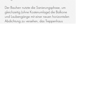
Der Bauherr nutzte die Sanierungsphase, um
gleichzeitig (ohne Kostenumlage) die Balkone
und Laubengänge mit einer neuen horizontalen
Abdichtung zu versehen, das Treppenhaus
Instand zu setzen und am gesamten Haus
Balkon- und Brüstungsgeländer auszutauschen.
STARTSEITE
FUNDUS
town-plan Bauprojekt GmbH - Schleusenstraße 22
- 15569 Woltersdorf
kontakt@town-plan.de
Tel.: 03362 5891200
IMPRESSUM
DATENSCHUTZERKLÄRUNG
© town-plan Bauprojekt GmbH